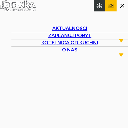
EN
Od 26 czerwca jeździmy już codziennie!
Więcej szczegółów na
Gravity Park Kotelnica Białczańska
AKTUALNOŚCI
ZAPLANUJ POBYT
Gravity Park
KOTELNICA OD KUCHNI
Kolej widokowa
O NAS
Plac zabaw
O Kotelnicy
Kultura na Bani
Inwestycje
Cennik
Godziny otwarcia
Pogoda
Kontakt
Kamery
Godziny otwarcia