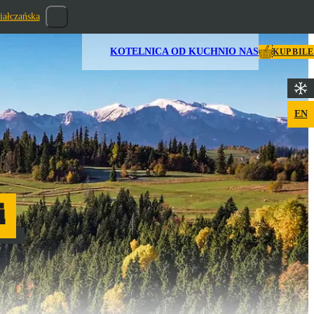
iałczańska
KOTELNICA OD KUCHNI
O NAS
KUP BIL
EN
i