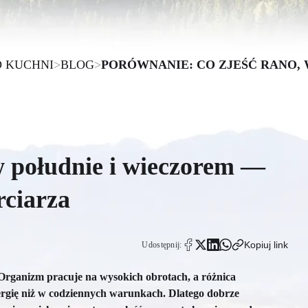
D KUCHNI
>
BLOG
>
PORÓWNANIE: CO ZJEŚĆ RANO,
w południe i wieczorem —
rciarza
Kopiuj link
Udostępnij:
. Organizm pracuje na wysokich obrotach, a różnica
nergię niż w codziennych warunkach. Dlatego dobrze