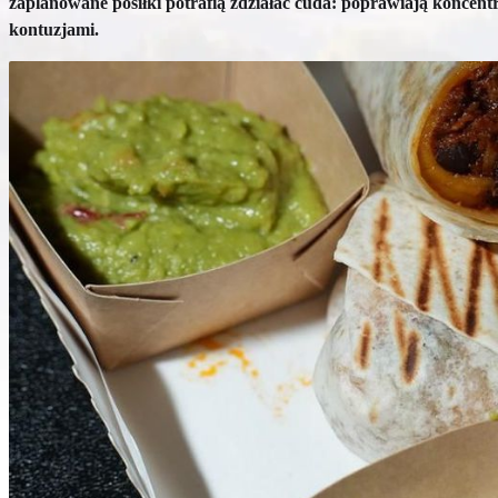
zaplanowane posiłki potrafią zdziałać cuda: poprawiają koncent
kontuzjami.