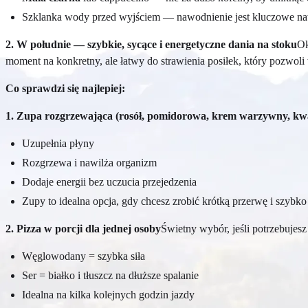
Szklanka wody przed wyjściem — nawodnienie jest kluczowe na
2. W południe — szybkie, sycące i energetyczne dania na stoku
Ok
moment na konkretny, ale łatwy do strawienia posiłek, który pozwoli
Co sprawdzi się najlepiej:
1. Zupa rozgrzewająca (rosół, pomidorowa, krem warzywny, kw
Uzupełnia płyny
Rozgrzewa i nawilża organizm
Dodaje energii bez uczucia przejedzenia
Zupy to idealna opcja, gdy chcesz zrobić krótką przerwę i szybko
2. Pizza w porcji dla jednej osoby
Świetny wybór, jeśli potrzebujesz
Węglowodany = szybka siła
Ser = białko i tłuszcz na dłuższe spalanie
Idealna na kilka kolejnych godzin jazdy