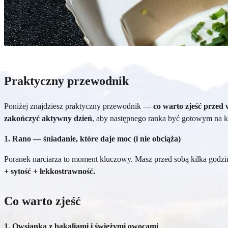
Praktyczny przewodnik
Poniżej znajdziesz praktyczny przewodnik —
co warto zjeść przed 
zakończyć aktywny dzień
, aby następnego ranka być gotowym na ko
1. Rano — śniadanie, które daje moc (i nie obciąża)
Poranek narciarza to moment kluczowy. Masz przed sobą kilka godzin
+ sytość + lekkostrawność.
Co warto zjeść
1. Owsianka z bakaliami i świeżymi owocami