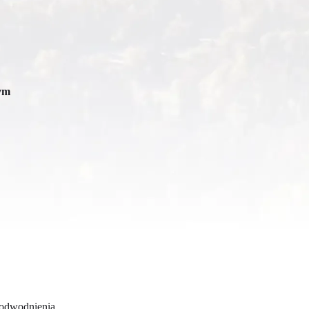
tym
 odwodnienia.