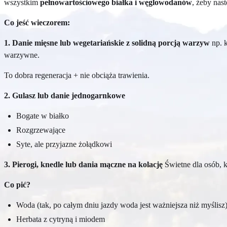
wszystkim
pełnowartościowego białka i węglowodanów
, żeby nas
Co jeść wieczorem:
1. Danie mięsne lub wegetariańskie z solidną porcją warzyw
np. k
warzywne.
To dobra regeneracja + nie obciąża trawienia.
2. Gulasz lub danie jednogarnkowe
Bogate w białko
Rozgrzewające
Syte, ale przyjazne żołądkowi
3. Pierogi, knedle lub dania mączne na kolację
Świetne dla osób, k
Co pić?
Woda (tak, po całym dniu jazdy woda jest ważniejsza niż myślisz
Herbata z cytryną i miodem